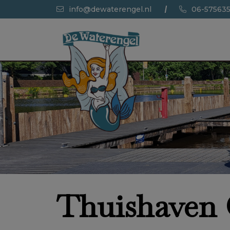
info@dewaterengel.nl
06-57563
Thuishaven 