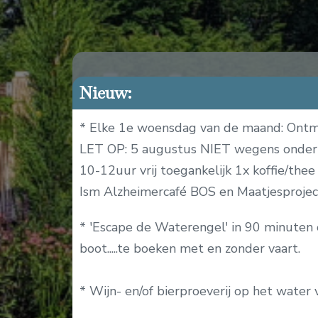
Nieuw:
Passante
* Elke 1e woensdag van de maand: Ontm
Terwijl er druk aan het verfraaien 
LET OP: 5 augustus NIET wegens onder
sinds vaarseizoen 2025 al weer o
10-12uur vrij toegankelijk 1x koffie/thee 
Ism Alzheimercafé BOS en Maatjesprojec
De haven heeft 10 passantenpla
* 'Escape de Waterengel' in 90 minuten
gebruik genomen worden. (tot die t
boot.....te boeken met en zonder vaart.
De plaatsen zijn voorzien van wa
* Wijn- en/of bierproeverij op het water 
eigendommen. Op het plateau bij 