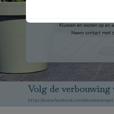
km) vind u het centrum van het p
van
Klussen en wonen op en aa
Neem contact met de
Volg de verbouwing 
https://www.facebook.com/dewaterengel