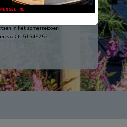
e winkels, vakantiepark Latour en
tes.
staan in het zomerseizoen.
ngen via 06-51545752