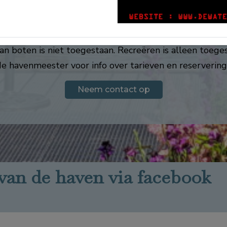
archtige cultuurrijke Oirschot met vele horeca en leuk
uit de haven starten vele prachtige fiets- en wandelrou
n boten is niet toegestaan. Recreëren is alleen toege
 havenmeester voor info over tarieven en reserveri
Neem contact op
van de haven via facebook