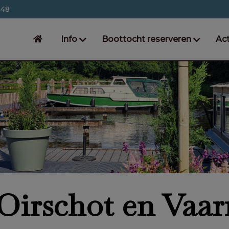
548
Info
Boottocht reserveren
Act
Oirschot en Vaar