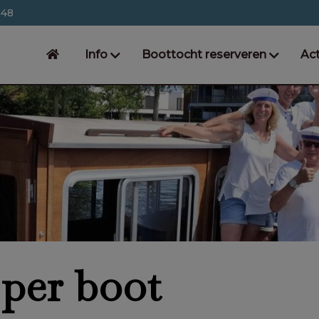
548
Info
Boottocht reserveren
Act
 per boot