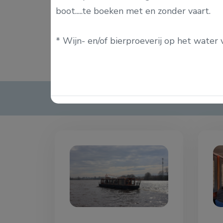
boot.....te boeken met en zonder vaart.
In twee groepen afwisselen varen/rondlei
NIEUW: Escaperoom, moordcruise of bin
* Wijn- en/of bierproeverij op het water 
Bereken hier uw prijs, stel uw vaart s
Ook interessant: