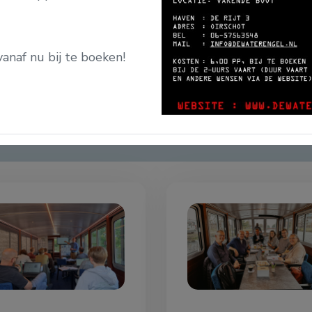
ding Oirschot
go-speurtocht
vanaf nu bij te boeken!
amen