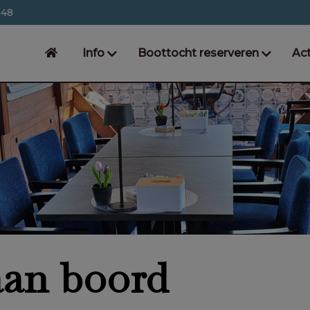
548
Info
Boottocht reserveren
Act
 aan boord