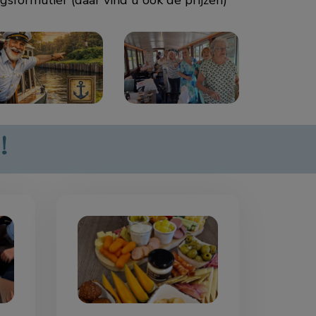
gsformulier (daar vind u ook de prijzen)
!