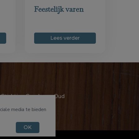
Feestelijk varen
Lees verder
n Stichting Goud voor Oud
ciale media te bieden
OK
n
-
Contact