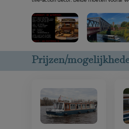
live-action decor. Beide moeten vooraf wo
Prijzen/mogelijkhede