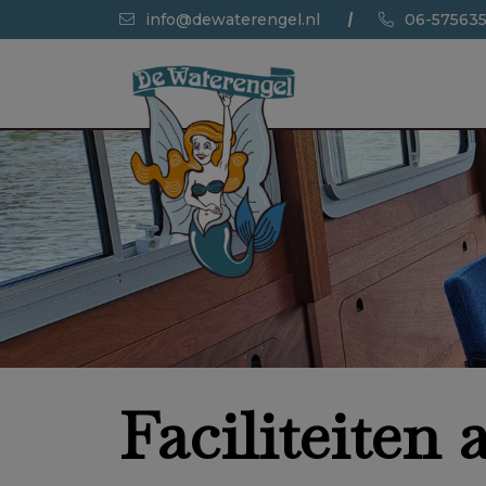
info@dewaterengel.nl
06-57563
Faciliteiten