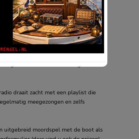
n uitgedaagd tot meedenken over
zijn nog zichtbaar en worden aangewezen.
adio draait zacht met een playlist die
regelmatig meegezongen en zelfs
een uitgebreid moordspel met de boot als