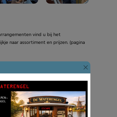
 arrangementen vind u bij het
jkje naar assortiment en prijzen. (pagina
s de vaart doorlopend te bestellen.
rekening dient men onderling te regelen)
 toch niet wilt plaatsen)