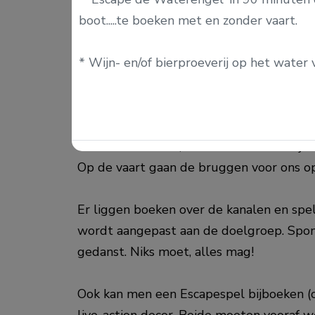
boot.....te boeken met en zonder vaart.
* Wijn- en/of bierproeverij op het water 
Activiteiten aan boord
Op de boot wordt verteld over de gesch
verdwenen feiten, komen foto's voorbij e
Op de vaart gaan de bruggen voor ons op
Er liggen boeken over de kanalen en spell
wordt aangepast aan de doelgroep. Spon
gedanst. Niks moet, alles mag!
Ook kan men een Escapespel bijboeken (op