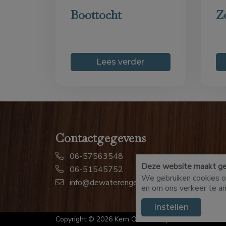
Boottocht
Z
Lees verder
Contactgegevens
06-57563548
Deze website maakt geb
06-51545752
We gebruiken cookies om
info@dewaterengel.nl
en om ons verkeer te a
Instellen
Copyright © 2026
Kern Online
in opdracht van Rond