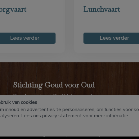
orgvaart
Lunchvaart
Lees verder
Lees verder
Stichting Goud voor Oud
Rondvaartboot De Waterengel is een project va
ruik van cookies
Kijk voor informatie op
www.stichtinggvo.nl
 inhoud en advertenties te personaliseren, om functies voor so
nalyseren. Lees ons
privacy statement
voor meer informatie.
vaartboot De Waterengel
-
Privacy statement
-
Algemene voorwaarde