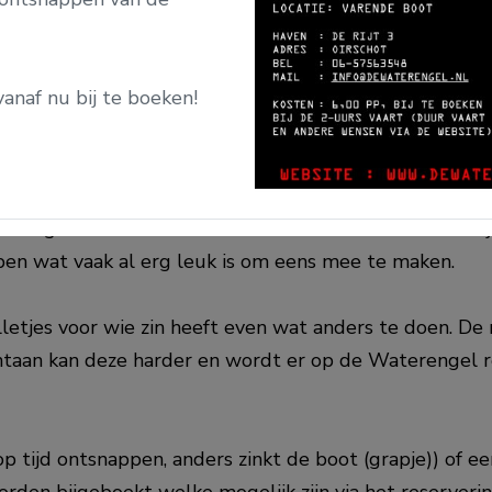
vanaf nu bij te boeken!
iedenis van het Wilhelminakanaal, worden onze gaste
n vliegen er anekdotes in het rond. Een aantal feiten 
en wat vaak al erg leuk is om eens mee te maken.
etjes voor wie zin heeft even wat anders te doen. De r
taan kan deze harder en wordt er op de Waterengel 
 tijd ontsnappen, anders zinkt de boot (grapje)) of 